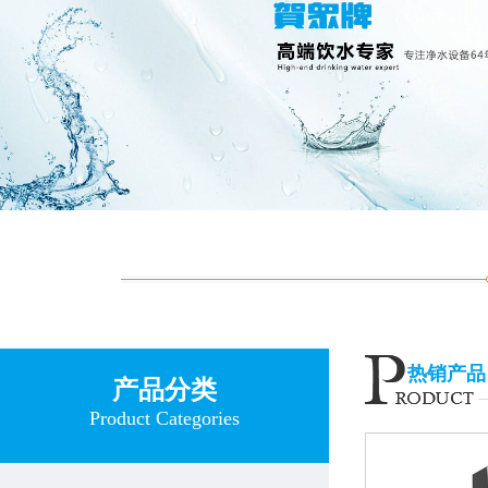
热销产品
产品分类
Product Categories