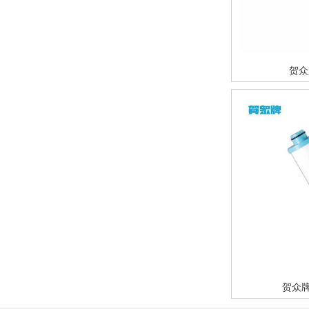
贺众牌
贺众牌 