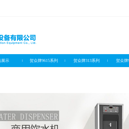
品展示
贺众牌9615系列
贺众牌313系列
贺众牌9
滤芯系列
客户案例
新闻资讯
最新