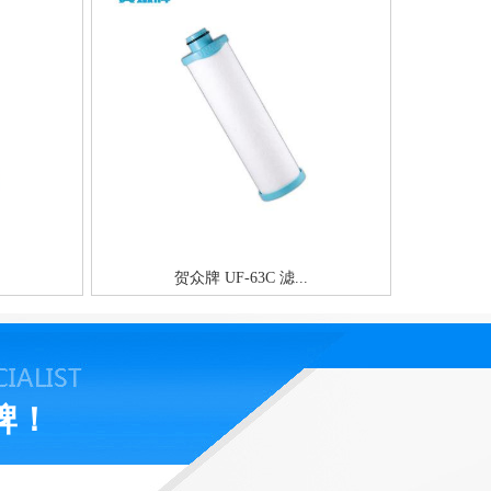
贺众牌 UF-63C 滤...
牌！