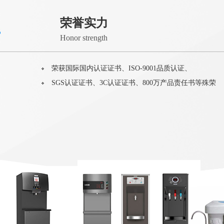
荣誉实力
Honor strength
荣获国际国内认证证书、ISO-9001品质认证、
SGS认证证书、3C认证证书、800万产品责任书等殊荣