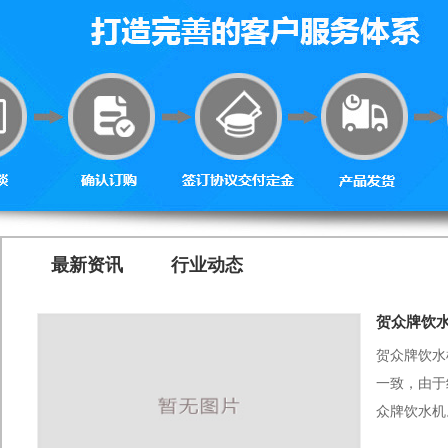
最新资讯
行业动态
贺众牌饮
贺众牌饮水
一致，由于
众牌饮水机