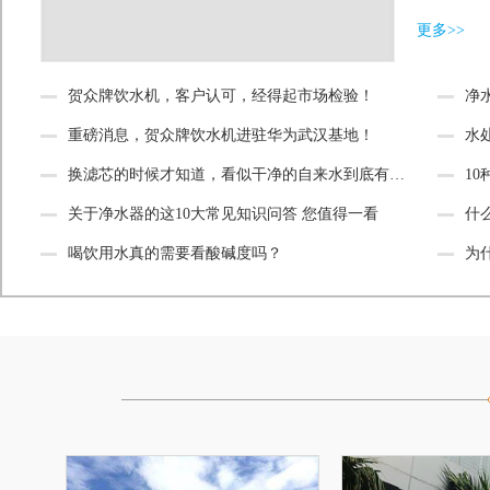
更多>>
贺众牌饮水机，客户认可，经得起市场检验！
重磅消息，贺众牌饮水机进驻华为武汉基地！
水
换滤芯的时候才知道，看似干净的自来水到底有多脏
关于净水器的这10大常见知识问答 您值得一看
什
喝饮用水真的需要看酸碱度吗？