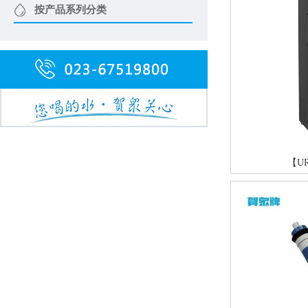
按产品系列分类
【UR-