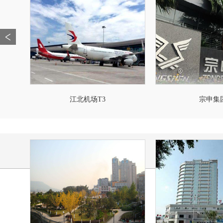
江北机场T3
宗申集