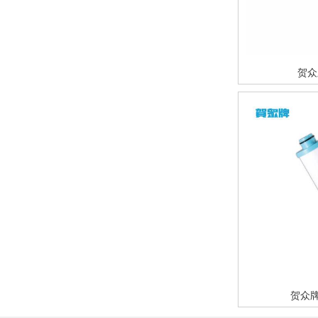
贺众牌
贺众牌 