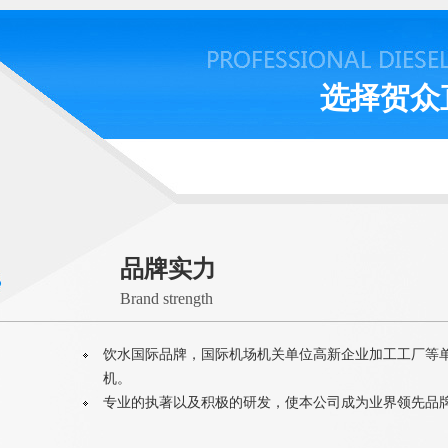
选择贺众
品牌实力
Brand strength
饮水国际品牌，国际机场机关单位高新企业加工工厂等
机。
专业的执著以及积极的研发，使本公司成为业界领先品