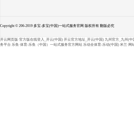
Copyright © 206-2019 多宝-多宝(中国)一站式服务官网 版权所有 翻版必究
开云网页版·官方版在线登入_开云(中国)
开云官方地址_开云(中国)
九州官方_九州(中
务平台
乐鱼·体育-乐鱼（中国）一站式服务官方网站
乐动全体育-乐动(中国)
米兰·网站