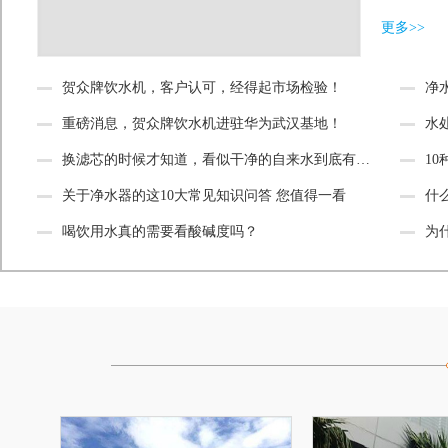
更多>>
贺众牌饮水机，客户认可，经得起市场检验！
重磅消息，贺众牌饮水机进驻华为武汉基地！
水
换滤芯的时候才知道，看似干净的自来水到底有多脏
关于净水器的这10大常见知识问答 您值得一看
什
喝饮用水真的需要看酸碱度吗？