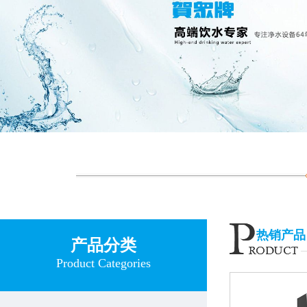
热销产品
产品分类
Product Categories