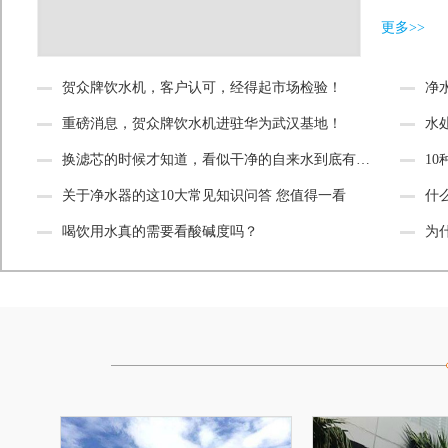
更多>>
贺众牌饮水机，客户认可，经得起市场检验！
重磅消息，贺众牌饮水机进驻华为武汉基地！
水
换滤芯的时候才知道，看似干净的自来水到底有多脏
关于净水器的这10大常见知识问答 您值得一看
什
喝饮用水真的需要看酸碱度吗？