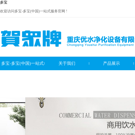
多宝
欢迎访问多宝-多宝(中国)一站式服务官网 !
多宝-多宝(中国)一站式
关于我们
产品展示
贺众牌饮水机系列
服务官网
贺众牌净水器系列
贺众牌滤芯系列
服务中心
联系我们