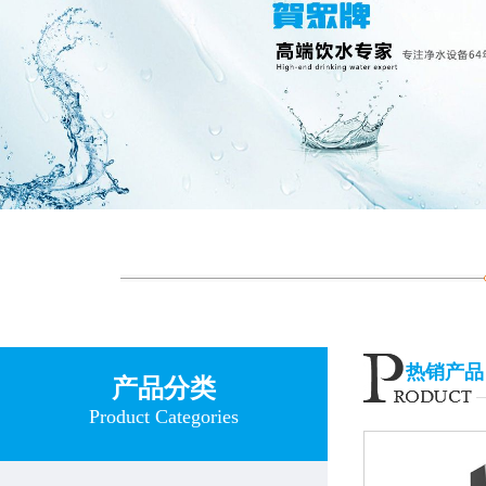
热销产品
产品分类
Product Categories