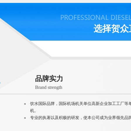
选择贺众
品牌实力
Brand strength
饮水国际品牌，国际机场机关单位高新企业加工工厂等
机。
专业的执著以及积极的研发，使本公司成为业界领先品