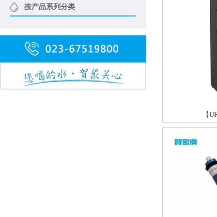
按产品系列分类
【UR-