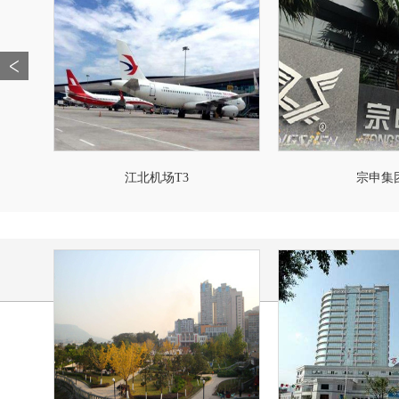
江北机场T3
宗申集