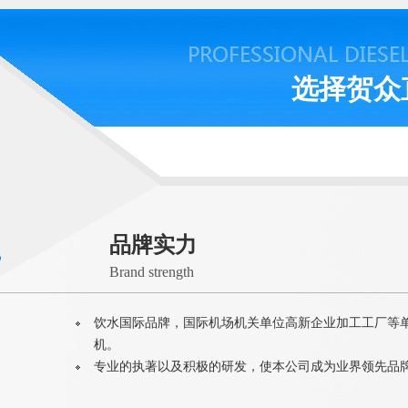
选择贺众
品牌实力
Brand strength
饮水国际品牌，国际机场机关单位高新企业加工工厂等
机。
专业的执著以及积极的研发，使本公司成为业界领先品