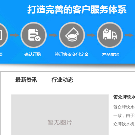
最新资讯
行业动态
贺众牌饮
贺众牌饮水
一致，由于
众牌饮水机