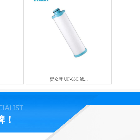
贺众牌 UF-63C 滤...
牌！