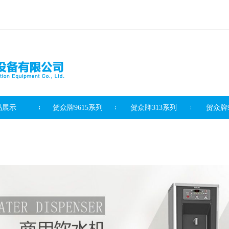
品展示
贺众牌9615系列
贺众牌313系列
贺众牌9
滤芯系列
客户案例
新闻资讯
最新