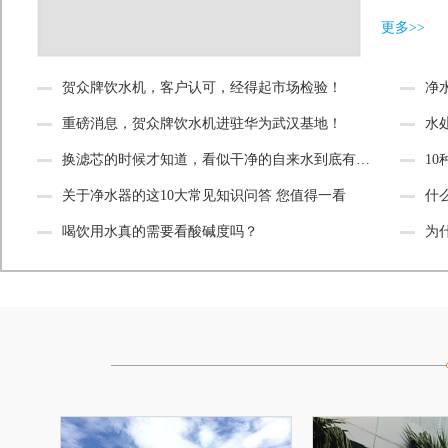
更多>>
贺众牌饮水机，客户认可，经得起市场检验！
重磅消息，贺众牌饮水机进驻华为武汉基地！
水
换滤芯的时候才知道，看似干净的自来水到底有多脏
关于净水器的这10大常见知识问答 您值得一看
什
喝饮用水真的需要看酸碱度吗？