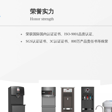
荣誉实力
Honor strength
荣获国际国内认证证书、ISO-9001品质认证、
SGS认证证书、3C认证证书、800万产品责任书等殊荣